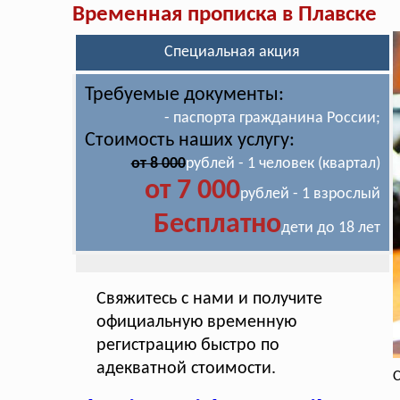
Временная прописка в Плавске
Специальная акция
Требуемые документы:
- паспорта гражданина России;
Стоимость наших услугу:
от 8 000
рублей - 1 человек (квартал)
от 7 000
рублей - 1 взрослый
Бесплатно
дети до 18 лет
Свяжитесь с нами и получите
официальную временную
регистрацию быстро по
адекватной стоимости.
С