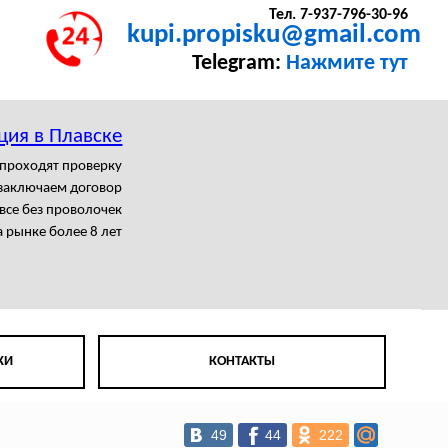
Тел. 7-937-796-30-96
kupi.propisku@gmail.com
Telegram:
Нажмите тут
ция в Плавске
 проходят проверку
заключаем договор
се без проволочек
 рынке более 8 лет
КИ
КОНТАКТЫ
49
44
222