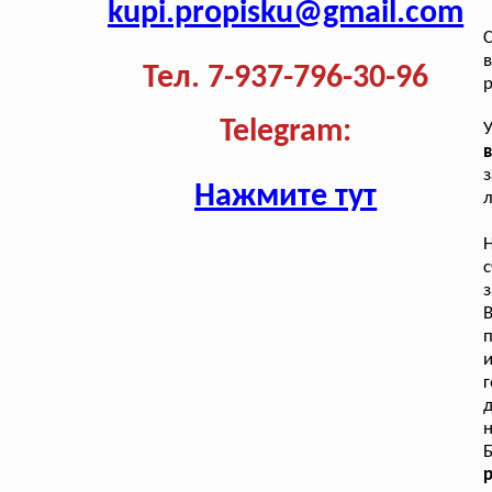
kupi.propisku@gmail.com
Тел. 7-937-796-30-96
Telegram:
в
з
Нажмите тут
л
Н
з
г
д
н