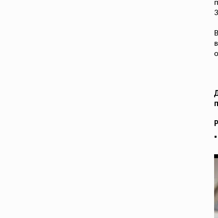
п
3
в
Д
п
Р