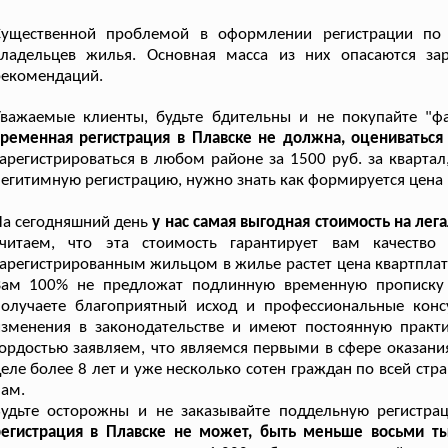
Существенной проблемой в оформлении регистрации по
владельцев жилья. Основная масса из них опасаются за
рекомендаций.
Уважаемые клиенты, будьте бдительны и не покупайте "ф
ременная регистрация в Плавске не должна, оцениваться 
арегистрироваться в любом районе за 1500 руб. за квартал
егитимную регистрацию, нужно знать как формируется цена 
а сегодняшний день
у нас самая выгодная стоимость на ле
считаем, что эта стоимость гарантирует вам качеств
арегистрированным жильцом в жилье растет цена квартплаты
Вам 100% не предложат подлинную временную прописку 
получаете благоприятный исход и профессиональные конс
изменения в законодательстве и имеют постоянную практ
ордостью заявляем, что являемся первыми в сфере оказани
еле более 8 лет и уже несколько сотен граждан по всей ст
ам.
Будьте осторожны и не заказывайте поддельную регистра
регистрация в Плавске не может, быть меньше восьми тыс